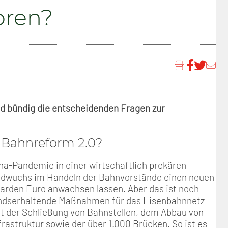
Positionen
Nord
Events & Termine
Arbeitskreis Seniorenpolitik
Schichtarbeit
Berufshaftpflicht
Mitgliedsbeiträge
oren?
Geschichte
Nord-Ost
GDL-Jugend Winter (Ski-Meist
Job-Ticket (DB AG)
Berufsrechtsschutz
Unsere Satzungen
Nordrhein-Westfalen
Satzung der GDL-Jugend
Grundsätzliche Fünf-Tage-Wo
Familien- und Wohnungsrech
Süd-West
Erhöhung des Entgeltes - Meh
Freizeit- und Unfallversicher
nd bündig die entscheidenden Fragen zur
Ratgeber & Downloads
 Bahnreform 2.0?
Technikbroschüren
ona-Pandemie in einer wirtschaftlich prekären
Versichertenberater
 Wildwuchs im Handeln der Bahnvorstände einen neuen
liarden Euro anwachsen lassen. Aber das ist noch
standserhaltende Maßnahmen für das Eisenbahnnetz
Werbemittel
t der Schließung von Bahnstellen, dem Abbau von
rastruktur sowie der über 1.000 Brücken. So ist es