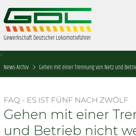
Gewerkschaft Deutscher Lokomotivführer
News-Archiv
ÜBER UNS
Gehen mit einer Trennung von Netz und Betrie
BEZIRKE & ORTSGRUPPEN
FAQ - ES IST FÜNF NACH ZWÖLF
GDL-JUGEND
Gehen mit einer Tr
BEAMTE
und Betrieb nicht we