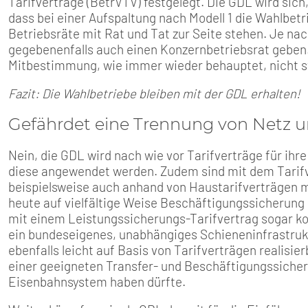
Tarifverträge (BetrVTV) festgelegt. Die GDL wird sich
dass bei einer Aufspaltung nach Modell 1 die Wahlbetr
Betriebsräte mit Rat und Tat zur Seite stehen. Je na
gegebenenfalls auch einen Konzernbetriebsrat geben. 
Mitbestimmung, wie immer wieder behauptet, nicht st
Fazit: Die Wahlbetriebe bleiben mit der GDL erhalten!
Gefährdet eine Trennung von Netz und
Nein, die GDL wird nach wie vor Tarifverträge für ihr
diese angewendet werden. Zudem sind mit dem Tarifv
beispielsweise auch anhand von Haustarifverträgen
heute auf vielfältige Weise Beschäftigungssicherun
mit einem Leistungssicherungs-Tarifvertrag sogar ko
ein bundeseigenes, unabhängiges Schieneninfrastru
ebenfalls leicht auf Basis von Tarifverträgen realisi
einer geeigneten Transfer- und Beschäftigungssich
Eisenbahnsystem haben dürfte.