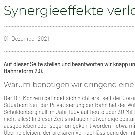
SENIOREN
Synergieeffekte verl
TARIF
SERVICE
01. Dezember 2021
MITGLIEDSCHAFT
Auf dieser Seite stellen und beantworten wir knapp u
PRESSE
Bahnreform 2.0.
Warum benötigen wir dringend eine
Der DB-Konzern befindet sich nicht erst seit der Cor
Situation: Seit der Privatisierung der Bahn hat der
Schuldenberg null im Jahr 1994 auf heute über 30 Mil
nicht alles! In dieser Zeit sind auch notwendige be
ausgeblieben oder sogar umgekehrt worden – etwa mi
Überholgleisen, der prekären Vernachlässigung der Inf