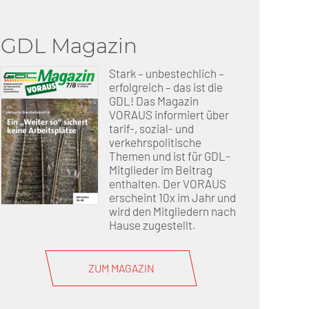
GDL Magazin
erschaft)
Stark – unbestechlich –
che (DB AG)
tsschutz
erfolgreich – das ist die
GDL! Das Magazin
VORAUS informiert über
r als nur Plus (DB AG)
ung
tarif-, sozial- und
verkehrspolitische
Themen und ist für GDL-
Mitglieder im Beitrag
enthalten. Der VORAUS
erscheint 10x im Jahr und
wird den Mitgliedern nach
Hause zugestellt.
ZUM MAGAZIN