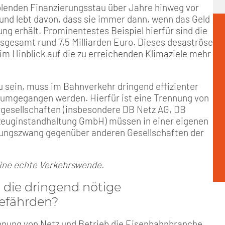
olenden Finanzierungsstau über Jahre hinweg vor
 und lebt davon, dass sie immer dann, wenn das Geld
ng erhält. Prominentestes Beispiel hierfür sind die
sgesamt rund 7,5 Milliarden Euro. Dieses desaströse
im Hinblick auf die zu erreichenden Klimaziele mehr
u sein, muss im Bahnverkehr dringend effizienter
 umgegangen werden. Hierfür ist eine Trennung von
urgesellschaften (insbesondere DB Netz AG, DB
zeuginstandhaltung GmbH) müssen in einer eigenen
rungszwang gegenüber anderen Gesellschaften der
 eine echte Verkehrswende.
 die dringend nötige
gefährden?
ennung von Netz und Betrieb die Eisenbahnbranche