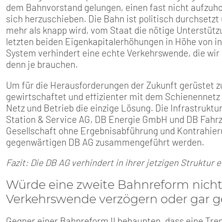
dem Bahnvorstand gelungen, einen fast nicht aufzuh
sich herzuschieben. Die Bahn ist politisch durchsetzt
mehr als knapp wird, vom Staat die nötige Unterstützu
letzten beiden Eigenkapitalerhöhungen in Höhe von in
System verhindert eine echte Verkehrswende, die wir 
denn je brauchen.
Um für die Herausforderungen der Zukunft gerüstet z
gewirtschaftet und effizienter mit dem Schienennetz
Netz und Betrieb die einzige Lösung. Die Infrastrukt
Station & Service AG, DB Energie GmbH und DB Fahr
Gesellschaft ohne Ergebnisabführung und Kontrahie
gegenwärtigen DB AG zusammengeführt werden.
Fazit: Die DB AG verhindert in ihrer jetzigen Struktur
Würde eine zweite Bahnreform nicht
Verkehrswende verzögern oder gar 
Gegner einer Bahnreform II behaupten, dass eine Tr