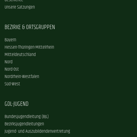
Geschichte
Unsere Satzungen
BEZIRKE & ORTSGRUPPEN
Bayern
Hessen-Thüringen-Mittelrhein
Mitteldeutschland
Nord
Nord-Ost
Nordrhein-Westfalen
Süd-West
GDL-JUGEND
Bundesjugendleitung (BJL)
Bezirksjugendleitungen
Jugend- und Auszubildendenvertretung