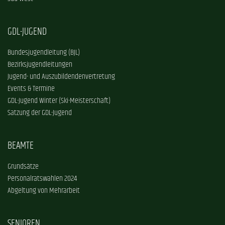
GDL-JUGEND
Bundesjugendleitung (BJL)
Bezirksjugendleitungen
Jugend- und Auszubildendenvertretung
Events & Termine
GDL-Jugend Winter (Ski-Meisterschaft)
Satzung der GDL-Jugend
BEAMTE
Grundsätze
Personalratswahlen 2024
Abgeltung von Mehrarbeit
SENIOREN