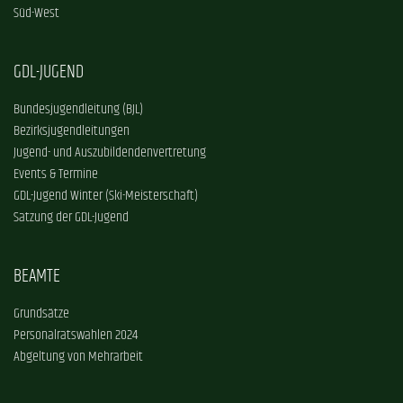
Süd-West
GDL-JUGEND
Bundesjugendleitung (BJL)
Bezirksjugendleitungen
Jugend- und Auszubildendenvertretung
Events & Termine
GDL-Jugend Winter (Ski-Meisterschaft)
Satzung der GDL-Jugend
BEAMTE
Grundsätze
Personalratswahlen 2024
Abgeltung von Mehrarbeit