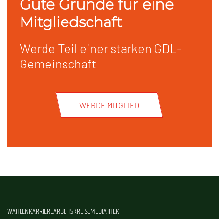
Gute Gründe für eine
Mitgliedschaft
Werde Teil einer starken GDL-
Gemeinschaft
WERDE MITGLIED
WAHLEN
KARRIERE
ARBEITSKREISE
MEDIATHEK