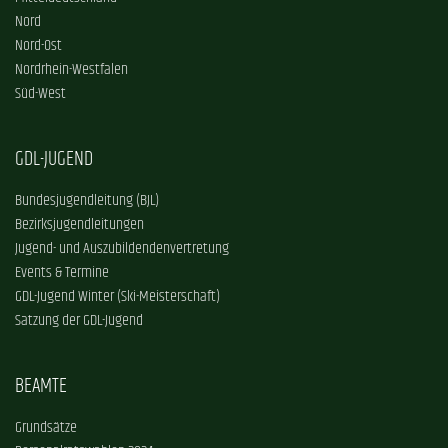
Nord
Nord-Ost
Nordrhein-Westfalen
Süd-West
GDL-JUGEND
Bundesjugendleitung (BJL)
Bezirksjugendleitungen
Jugend- und Auszubildendenvertretung
Events & Termine
GDL-Jugend Winter (Ski-Meisterschaft)
Satzung der GDL-Jugend
BEAMTE
Grundsätze