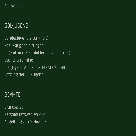
Süd-West
GDL-JUGEND
Bundesjugendleitung (BJL)
Bezirksjugendleitungen
Jugend- und Auszubildendenvertretung
Events & Termine
GDL-Jugend Winter (Ski-Meisterschaft)
Satzung der GDL-Jugend
BEAMTE
Grundsätze
Personalratswahlen 2024
Abgeltung von Mehrarbeit