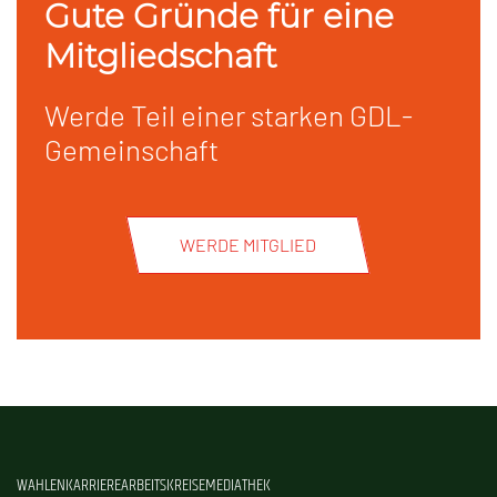
Gute Gründe für eine
Mitgliedschaft
Werde Teil einer starken GDL-
Gemeinschaft
WERDE MITGLIED
WAHLEN
KARRIERE
ARBEITSKREISE
MEDIATHEK