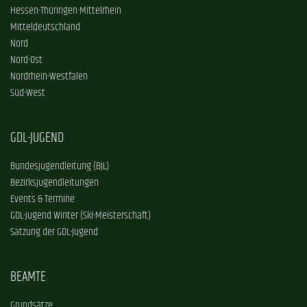
Hessen-Thüringen-Mittelrhein
Mitteldeutschland
Nord
Nord-Ost
Nordrhein-Westfalen
Süd-West
GDL-JUGEND
Bundesjugendleitung (BJL)
Bezirksjugendleitungen
Events & Termine
GDL-Jugend Winter (Ski-Meisterschaft)
Satzung der GDL-Jugend
BEAMTE
Grundsätze