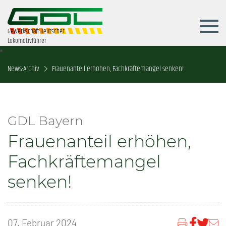
Gewerkschaft Deutscher
Lokomotivführer
News-Archiv
Frauenanteil erhöhen, Fachkräftemangel senken!
GDL Bayern
Frauenanteil erhöhen,
Fachkräftemangel
senken!
07. Februar 2024