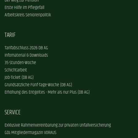
Der Weg zur Pension
Erste Hilfe im Pflegefall
Arbeitskreis Seniorenpolitik
TARIF
Tarifabschluss 2026 DB AG
Infomaterial & Downloads
35-Stunden-Woche
Schichtarbeit
Job-Ticket (DB AG)
Grundsätzliche Fünf-Tage-Woche (DB AG)
Erhöhung des Entgeltes - Mehr als nur Plus (DB AG)
SERVICE
Exklusive Rahmenvereinbarung zur privaten Unfallversicherung
GDL-Mitgliedermagazin VORAUS