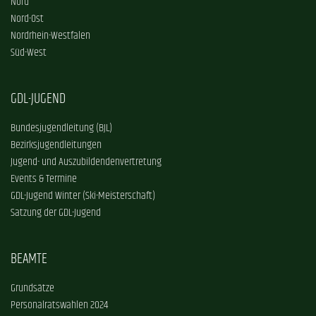
Nord
Nord-Ost
Nordrhein-Westfalen
Süd-West
GDL-JUGEND
Bundesjugendleitung (BJL)
Bezirksjugendleitungen
Jugend- und Auszubildendenvertretung
Events & Termine
GDL-Jugend Winter (Ski-Meisterschaft)
Satzung der GDL-Jugend
BEAMTE
Grundsätze
Personalratswahlen 2024