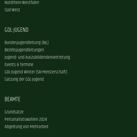
Nordrhein-Westfalen
Süd-West
GDL-JUGEND
Bundesjugendleitung (BJL)
Bezirksjugendleitungen
Jugend- und Auszubildendenvertretung
Events & Termine
GDL-Jugend Winter (Ski-Meisterschaft)
Satzung der GDL-Jugend
BEAMTE
Grundsätze
Personalratswahlen 2024
Abgeltung von Mehrarbeit