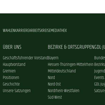
WAHLEN
KARRIERE
ARBEITSKREISE
MEDIATHEK
ÜBER UNS
BEZIRKE & ORTSGRUPPEN
GDL-
Geschäftsführender Vorstand
Bayern
Bundes
Hauptvorstand
Hessen-Thüringen-Mittelrhein
Bezirk
Gremien
Mitteldeutschland
Jugend
Positionen
Nord
Events
Geschichte
Nord-Ost
GDL-Ju
Unsere Satzungen
Nordrhein-Westfalen
Satzun
Süd-West