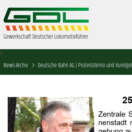
Gewerkschaft Deutscher Lokomotivführer
News-Archiv
ÜBER UNS
Deutsche Bahn AG | Protestdemo und Kundgeb
BEZIRKE & ORTSGRUPPEN
GDL-JUGEND
BEAMTE