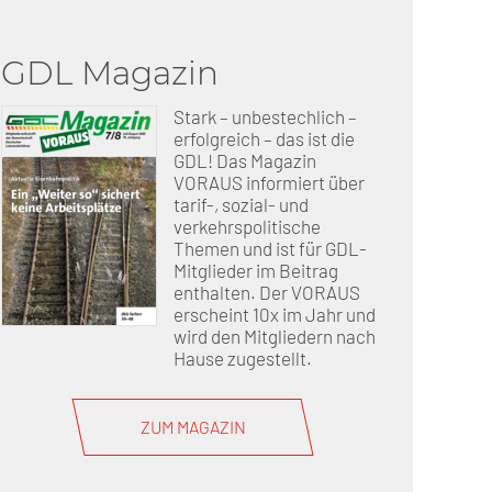
GDL Magazin
erschaft)
Stark – unbestechlich –
che (DB AG)
tsschutz
erfolgreich – das ist die
GDL! Das Magazin
VORAUS informiert über
r als nur Plus (DB AG)
ung
tarif-, sozial- und
verkehrspolitische
Themen und ist für GDL-
Mitglieder im Beitrag
enthalten. Der VORAUS
erscheint 10x im Jahr und
wird den Mitgliedern nach
Hause zugestellt.
ZUM MAGAZIN