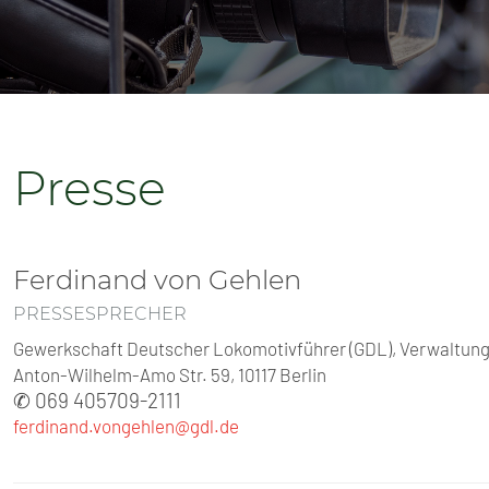
SENIOREN
TARIF
SERVICE
Presse
MITGLIEDSCHAFT
PRESSE
Ferdinand von Gehlen
PRESSESPRECHER
Gewerkschaft Deutscher Lokomotivführer (GDL), Verwaltungs
Anton-Wilhelm-Amo Str. 59, 10117 Berlin
✆ 069 405709-2111
ferdinand.vongehlen@gdl.de