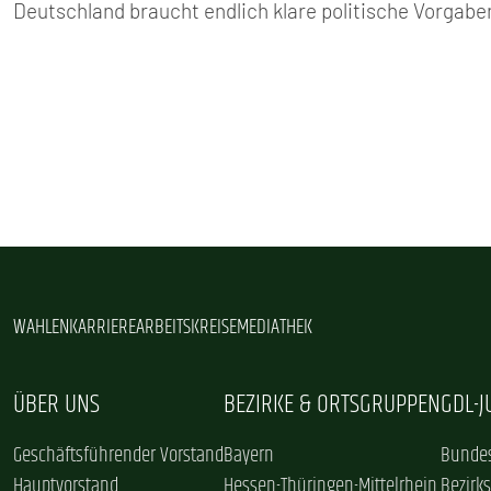
Deutschland braucht endlich klare politische Vorgab
WAHLEN
KARRIERE
ARBEITSKREISE
MEDIATHEK
ÜBER UNS
BEZIRKE & ORTSGRUPPEN
GDL-
Geschäftsführender Vorstand
Bayern
Bundes
Hauptvorstand
Hessen-Thüringen-Mittelrhein
Bezirk