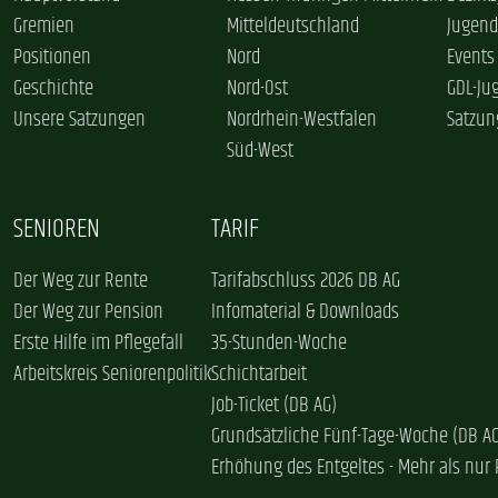
Gremien
Mitteldeutschland
Jugend
Positionen
Nord
Events
Geschichte
Nord-Ost
GDL-Ju
Unsere Satzungen
Nordrhein-Westfalen
Satzun
Süd-West
SENIOREN
TARIF
Der Weg zur Rente
Tarifabschluss 2026 DB AG
Der Weg zur Pension
Infomaterial & Downloads
Erste Hilfe im Pflegefall
35-Stunden-Woche
Arbeitskreis Seniorenpolitik
Schichtarbeit
Job-Ticket (DB AG)
Grundsätzliche Fünf-Tage-Woche (DB A
Erhöhung des Entgeltes - Mehr als nur 