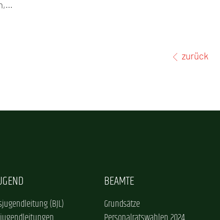
en,…
zurück
JUGEND
BEAMTE
jugendleitung (BJL)
Grundsätze
sjugendleitungen
Personalratswahlen 2024