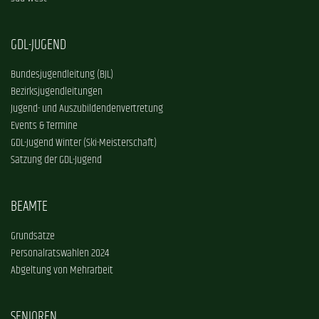
GDL-JUGEND
Bundesjugendleitung (BJL)
Bezirksjugendleitungen
Jugend- und Auszubildendenvertretung
Events & Termine
GDL-Jugend Winter (Ski-Meisterschaft)
Satzung der GDL-Jugend
BEAMTE
Grundsätze
Personalratswahlen 2024
Abgeltung von Mehrarbeit
SENIOREN