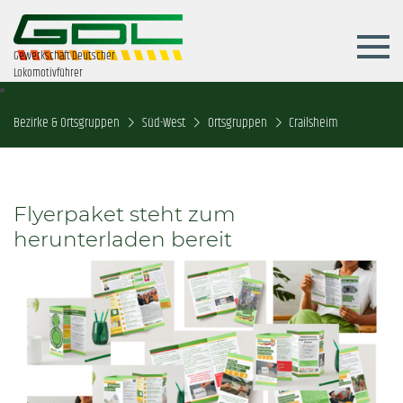
Gewerkschaft Deutscher
Lokomotivführer
Bezirke & Ortsgruppen
Süd-West
Ortsgruppen
Crailsheim
Flyerpaket steht zum
herunterladen bereit