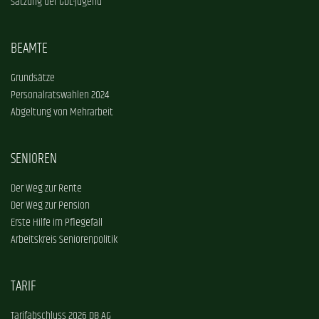
Satzung der GDL-Jugend
BEAMTE
Grundsätze
Personalratswahlen 2024
Abgeltung von Mehrarbeit
SENIOREN
Der Weg zur Rente
Der Weg zur Pension
Erste Hilfe im Pflegefall
Arbeitskreis Seniorenpolitik
TARIF
Tarifabschluss 2026 DB AG