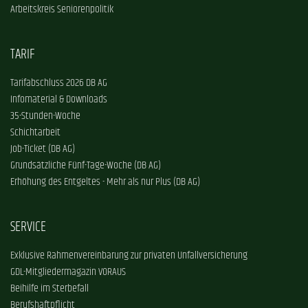
Arbeitskreis Seniorenpolitik
TARIF
Tarifabschluss 2026 DB AG
Infomaterial & Downloads
35-Stunden-Woche
Schichtarbeit
Job-Ticket (DB AG)
Grundsätzliche Fünf-Tage-Woche (DB AG)
Erhöhung des Entgeltes - Mehr als nur Plus (DB AG)
SERVICE
Exklusive Rahmenvereinbarung zur privaten Unfallversicherung
GDL-Mitgliedermagazin VORAUS
Beihilfe im Sterbefall
Berufshaftpflicht