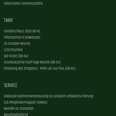
Arbeitskreis Seniorenpolitik
TARIF
Tarifabschluss 2026 DB AG
Infomaterial & Downloads
35-Stunden-Woche
Schichtarbeit
Job-Ticket (DB AG)
Grundsätzliche Fünf-Tage-Woche (DB AG)
Erhöhung des Entgeltes - Mehr als nur Plus (DB AG)
SERVICE
Exklusive Rahmenvereinbarung zur privaten Unfallversicherung
GDL-Mitgliedermagazin VORAUS
Beihilfe im Sterbefall
Berufshaftpflicht