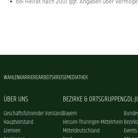
bei Heirat nach 2001 ggf. Angaben über Vermöge
WAHLEN
KARRIERE
ARBEITSKREISE
MEDIATHEK
ÜBER UNS
BEZIRKE & ORTSGRUPPEN
GDL-
Geschäftsführender Vorstand
Bayern
Bundes
Hauptvorstand
Hessen-Thüringen-Mittelrhein
Bezirk
Gremien
Mitteldeutschland
Events