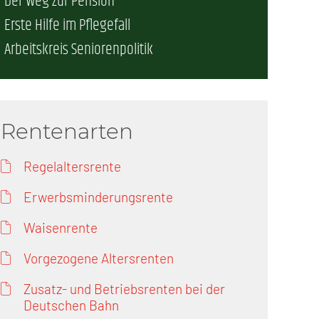
Der Weg zur Pension
erschaft)
Erste Hilfe im Pflegefall
Arbeitskreis Seniorenpolitik
che (DB AG)
tsschutz
r als nur Plus (DB AG)
ung
Rentenarten
Regelaltersrente
Erwerbsminderungsrente
Waisenrente
Vorgezogene Altersrenten
Zusatz- und Betriebsrenten bei der
Deutschen Bahn