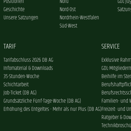
Positionen
Nord
GDL-Ju
Geschichte
Nord-Ost
Satzun
Unsere Satzungen
Nordrhein-Westfalen
Süd-West
TARIF
SERVICE
Tarifabschluss 2026 DB AG
Exklusive Rahm
Infomaterial & Downloads
GDL-Mitglieder
35-Stunden-Woche
Beihilfe im Ster
Schichtarbeit
Berufshaftpflic
Job-Ticket (DB AG)
Berufsrechtssc
Grundsätzliche Fünf-Tage-Woche (DB AG)
Familien- und
Erhöhung des Entgeltes - Mehr als nur Plus (DB AG)
Freizeit- und U
Ratgeber & Do
Technikbrosch