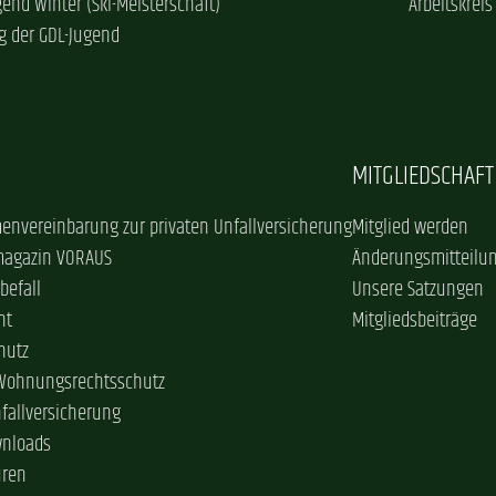
gend Winter (Ski-Meisterschaft)
Arbeitskreis
g der GDL-Jugend
MITGLIEDSCHAFT
envereinbarung zur privaten Unfallversicherung
Mitglied werden
magazin VORAUS
Änderungsmitteilu
befall
Unsere Satzungen
ht
Mitgliedsbeiträge
hutz
 Wohnungsrechtsschutz
nfallversicherung
wnloads
üren