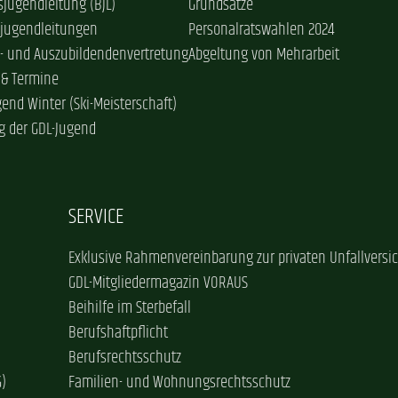
jugendleitung (BJL)
Grundsätze
sjugendleitungen
Personalratswahlen 2024
- und Auszubildendenvertretung
Abgeltung von Mehrarbeit
 & Termine
gend Winter (Ski-Meisterschaft)
g der GDL-Jugend
SERVICE
Exklusive Rahmenvereinbarung zur privaten Unfallversi
GDL-Mitgliedermagazin VORAUS
Beihilfe im Sterbefall
Berufshaftpflicht
Berufsrechtsschutz
G)
Familien- und Wohnungsrechtsschutz