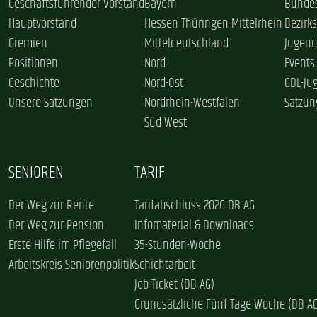
Geschäftsführender Vorstand
Bayern
Bundes
Hauptvorstand
Hessen-Thüringen-Mittelrhein
Bezirk
Gremien
Mitteldeutschland
Jugend
Positionen
Nord
Events
Geschichte
Nord-Ost
GDL-Ju
Unsere Satzungen
Nordrhein-Westfalen
Satzun
Süd-West
SENIOREN
TARIF
Der Weg zur Rente
Tarifabschluss 2026 DB AG
Der Weg zur Pension
Infomaterial & Downloads
Erste Hilfe im Pflegefall
35-Stunden-Woche
Arbeitskreis Seniorenpolitik
Schichtarbeit
Job-Ticket (DB AG)
Grundsätzliche Fünf-Tage-Woche (DB A