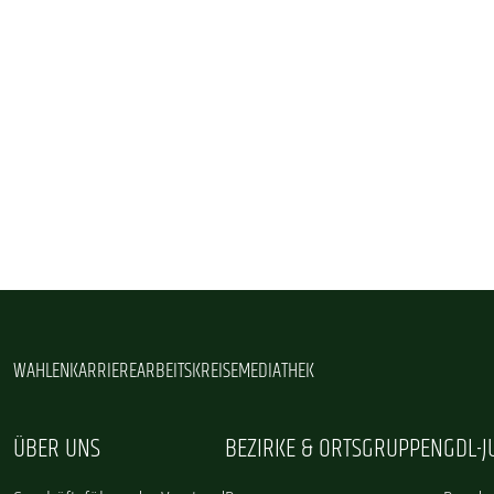
WAHLEN
KARRIERE
ARBEITSKREISE
MEDIATHEK
ÜBER UNS
BEZIRKE & ORTSGRUPPEN
GDL-