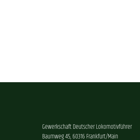
Gewerkschaft Deutscher Lokomotivführer
Baumweg 45, 60316 Frankfurt/Main