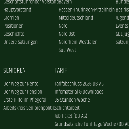
Geschäftsführender Vorstand
Bayern
Bundes
Hauptvorstand
Hessen-Thüringen-Mittelrhein
Bezirk
Gremien
Mitteldeutschland
Jugend
Positionen
Nord
Events
Geschichte
Nord-Ost
GDL-Ju
Unsere Satzungen
Nordrhein-Westfalen
Satzun
Süd-West
SENIOREN
TARIF
Der Weg zur Rente
Tarifabschluss 2026 DB AG
Der Weg zur Pension
Infomaterial & Downloads
Erste Hilfe im Pflegefall
35-Stunden-Woche
Arbeitskreis Seniorenpolitik
Schichtarbeit
Job-Ticket (DB AG)
Grundsätzliche Fünf-Tage-Woche (DB A