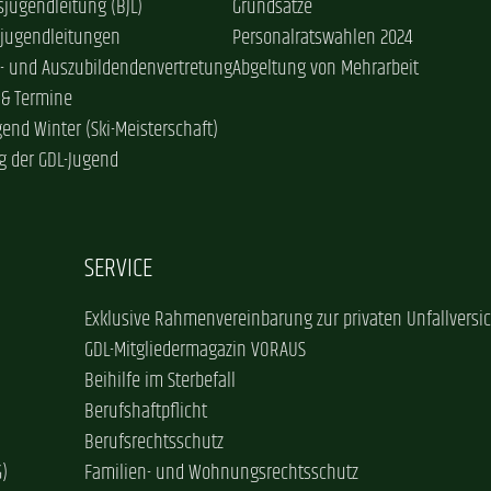
jugendleitung (BJL)
Grundsätze
sjugendleitungen
Personalratswahlen 2024
- und Auszubildendenvertretung
Abgeltung von Mehrarbeit
 & Termine
gend Winter (Ski-Meisterschaft)
g der GDL-Jugend
SERVICE
Exklusive Rahmenvereinbarung zur privaten Unfallversi
GDL-Mitgliedermagazin VORAUS
Beihilfe im Sterbefall
Berufshaftpflicht
Berufsrechtsschutz
G)
Familien- und Wohnungsrechtsschutz