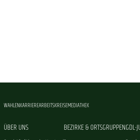
WAHLEN
KARRIERE
ARBEITSKREISE
MEDIATHEK
ÜBER UNS
BEZIRKE & ORTSGRUPPEN
GDL-