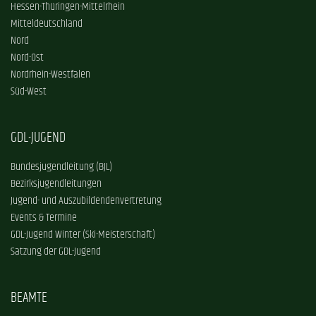
Hessen-Thüringen-Mittelrhein
Mitteldeutschland
Nord
Nord-Ost
Nordrhein-Westfalen
Süd-West
GDL-JUGEND
Bundesjugendleitung (BJL)
Bezirksjugendleitungen
Jugend- und Auszubildendenvertretung
Events & Termine
GDL-Jugend Winter (Ski-Meisterschaft)
Satzung der GDL-Jugend
BEAMTE