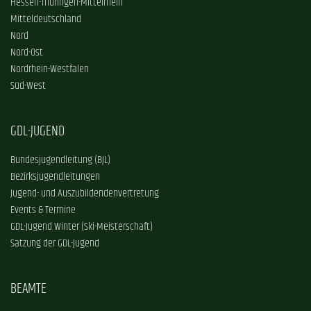
Hessen-Thüringen-Mittelrhein
Mitteldeutschland
Nord
Nord-Ost
Nordrhein-Westfalen
Süd-West
GDL-JUGEND
Bundesjugendleitung (BJL)
Bezirksjugendleitungen
Jugend- und Auszubildendenvertretung
Events & Termine
GDL-Jugend Winter (Ski-Meisterschaft)
Satzung der GDL-Jugend
BEAMTE