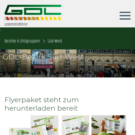
Gewerkschaft Deutscher
Lokomotivführer
Bezirke & Ortsgruppen
Süd-West
GDL-Bezirk Süd-West
Flyerpaket steht zum
herunterladen bereit