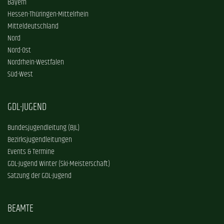
Bayern
Hessen-Thüringen-Mittelrhein
Mitteldeutschland
Nord
Nord-Ost
Nordrhein-Westfalen
Süd-West
GDL-JUGEND
Bundesjugendleitung (BJL)
Bezirksjugendleitungen
Events & Termine
GDL-Jugend Winter (Ski-Meisterschaft)
Satzung der GDL-Jugend
BEAMTE