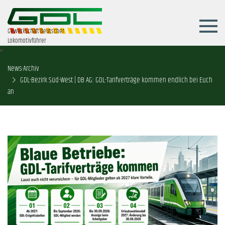
Gewerkschaft Deutscher
Lokomotivführer
News-Archiv
GDL-Bezirk Süd-West | DB AG: GDL-Tarifverträge kommen endlich bei Euch
an