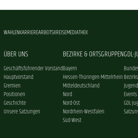
WAHLEN
KARRIERE
ARBEITSKREISE
MEDIATHEK
ÜBER UNS
BEZIRKE & ORTSGRUPPEN
GDL-
Geschäftsführender Vorstand
Bayern
Bundes
Hauptvorstand
Hessen-Thüringen-Mittelrhein
Bezirk
Gremien
Mitteldeutschland
Jugend
Positionen
Nord
Events
Geschichte
Nord-Ost
GDL-Ju
Unsere Satzungen
Nordrhein-Westfalen
Satzun
Süd-West