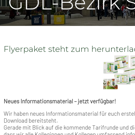
GDL-Bezirk 
SENIOREN
TARIF
SERVICE
Flyerpaket steht zum herunterla
MITGLIEDSCHAFT
PRESSE
Neues Informationsmaterial – jetzt verfügbar!
Wir haben neues Informationsmaterial für euch erste
Download bereitsteht.
Gerade mit Blick auf die kommende Tarifrunde und di
dass wir alle Kolleginnen und Kollegen umfassend inf