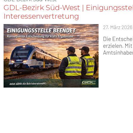
GDL-Bezirk Süd-West | Einigungsstell
Interessenvertretung
27. März 2026
Die Entsche
erzielen. M
Amtsinhaber