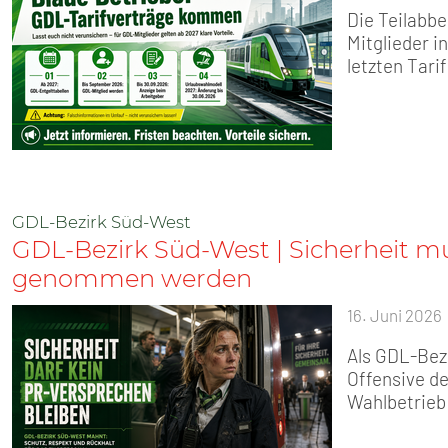
Die Teilabbe
Mitglieder i
letzten Tari
GDL-Bezirk Süd-West
GDL-Bezirk Süd-West | Sicherheit mu
genommen werden
16. Juni 2026
Als GDL-Bez
Offensive de
Wahlbetrieb