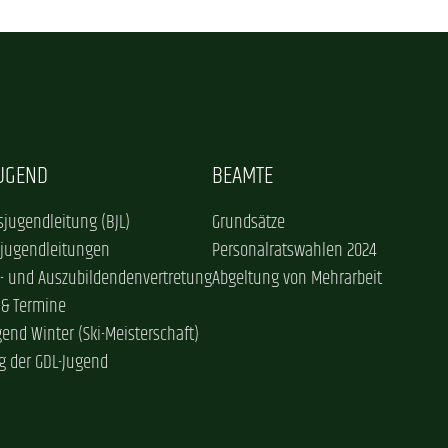
JUGEND
BEAMTE
jugendleitung (BJL)
Grundsätze
sjugendleitungen
Personalratswahlen 2024
- und Auszubildendenvertretung
Abgeltung von Mehrarbeit
 & Termine
gend Winter (Ski-Meisterschaft)
g der GDL-Jugend