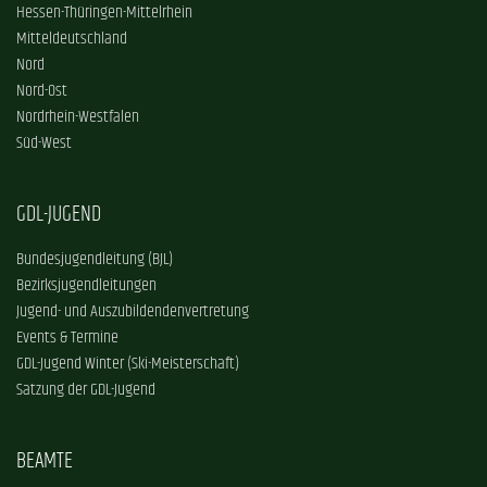
Hessen-Thüringen-Mittelrhein
Mitteldeutschland
Nord
Nord-Ost
Nordrhein-Westfalen
Süd-West
GDL-JUGEND
Bundesjugendleitung (BJL)
Bezirksjugendleitungen
Jugend- und Auszubildendenvertretung
Events & Termine
GDL-Jugend Winter (Ski-Meisterschaft)
Satzung der GDL-Jugend
BEAMTE