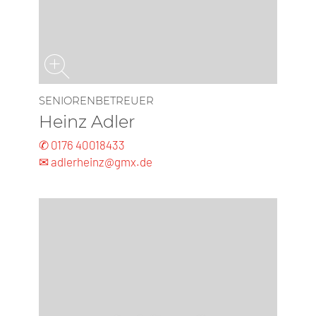
SENIORENBETREUER
Heinz Adler
✆ 0176 40018433
✉ adlerheinz@gmx.de