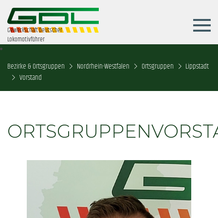
Gewerkschaft Deutscher
Lokomotivführer
Bezirke & Ortsgruppen
Nordrhein-Westfalen
Ortsgruppen
Lippstadt
Vorstand
ORTSGRUPPENVORST