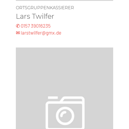
ORTSGRUPPENKASSIERER
Lars Twilfer
✆ 0157 39016235
✉ larstwilfer@gmx.de