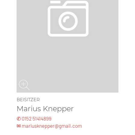
BEISITZER
Marius Knepper
✆ 0152 51414899
✉ mariusknepper@gmail.com