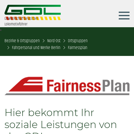
Gewerkschaft Deutscher
Lokomotivführer
Bezirke & Ortsgruppen
Nord-Ost
Ortsgruppen
Fahrpersonal und Werke Berlin
Fairnessplan
Hier bekommt Ihr
soziale Leistungen von