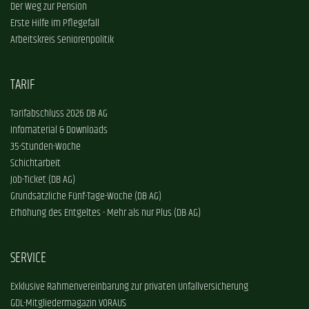
Der Weg zur Pension
Erste Hilfe im Pflegefall
Arbeitskreis Seniorenpolitik
TARIF
Tarifabschluss 2026 DB AG
Infomaterial & Downloads
35-Stunden-Woche
Schichtarbeit
Job-Ticket (DB AG)
Grundsätzliche Fünf-Tage-Woche (DB AG)
Erhöhung des Entgeltes - Mehr als nur Plus (DB AG)
SERVICE
Exklusive Rahmenvereinbarung zur privaten Unfallversicherung
GDL-Mitgliedermagazin VORAUS