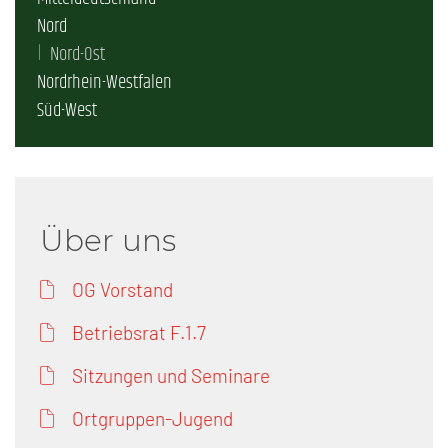
Nord
Nord-Ost
Nordrhein-Westfalen
Süd-West
Über uns
OG Vorstand
Betriebsrat F.1.7
Sitzungen und Seminare
Ortgruppen-Jugend