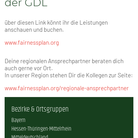
der GDL
über diesen Link könnt ihr die Leistungen
anschauen und buchen.
www.fairnessplan.org
Deine regionalen Ansprechpartner beraten dich
auch gerne vor Ort.
In unserer Region stehen Dir die Kollegen zur Seite:
www.fairnessplan.org/regionale-ansprechpartner
Bezirke & Ortsgruppen
Bayern
Hessen-Thüringen-Mittelrhein
Mitteldeutschland