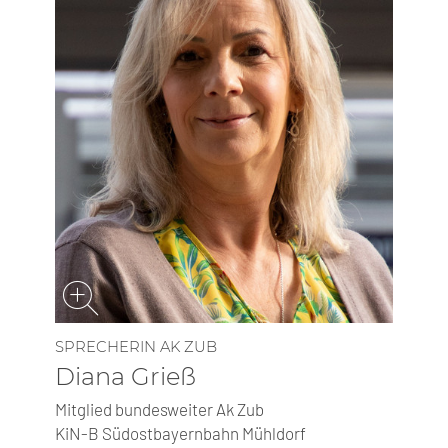
SP­RE­CHE­RIN AK ZUB
Diana Grieß
Mitglied bundesweiter Ak Zub
KiN-B Südostbayern­bahn Mühldorf