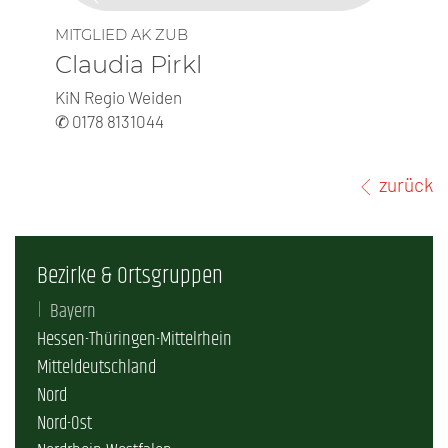
MITGLIED AK ZUB
Claudia Pirkl
KiN Regio Weiden
✆ 0178 8131044
zurück
Bezirke & Ortsgruppen
Bayern
Hessen-Thüringen-Mittelrhein
Mitteldeutschland
Nord
Nord-Ost