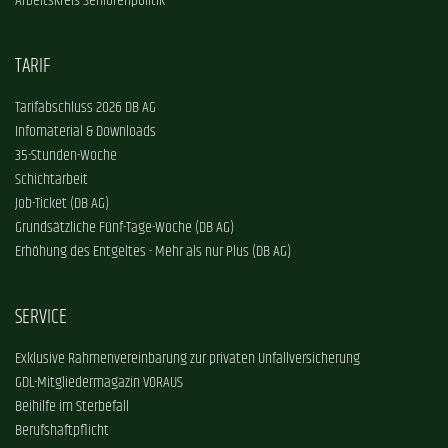
Arbeitskreis Seniorenpolitik
TARIF
Tarifabschluss 2026 DB AG
Infomaterial & Downloads
35-Stunden-Woche
Schichtarbeit
Job-Ticket (DB AG)
Grundsätzliche Fünf-Tage-Woche (DB AG)
Erhöhung des Entgeltes - Mehr als nur Plus (DB AG)
SERVICE
Exklusive Rahmenvereinbarung zur privaten Unfallversicherung
GDL-Mitgliedermagazin VORAUS
Beihilfe im Sterbefall
Berufshaftpflicht