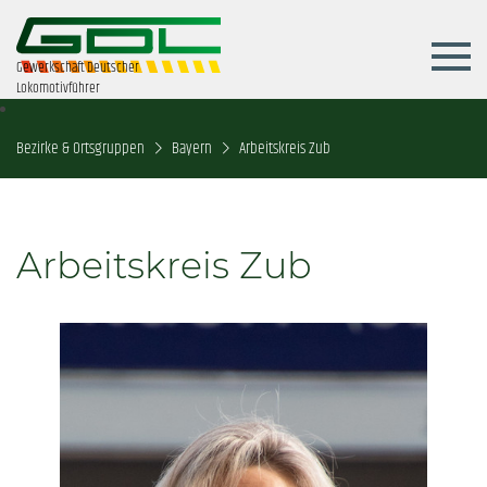
Gewerkschaft Deutscher
Lokomotivführer
Bezirke & Ortsgruppen
Bayern
Arbeitskreis Zub
Arbeitskreis Zub