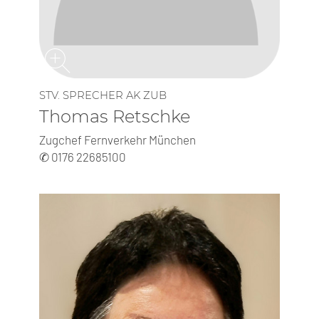
STV. SP­RE­CHER AK ZUB
Thomas Retschke
Zugchef Fernverkehr München
✆ 0176 22685100