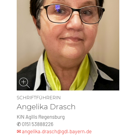
SCHRIFTFÜHRERIN
Angelika Drasch
KiN Agilis Regensburg
✆ 0151 53888226
✉ angelika.drasch@gdl.bayern.de