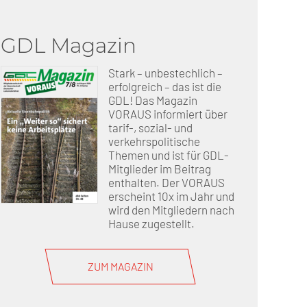
GDL Magazin
erschaft)
Stark – unbestechlich –
che (DB AG)
tsschutz
erfolgreich – das ist die
GDL! Das Magazin
VORAUS informiert über
r als nur Plus (DB AG)
ung
tarif-, sozial- und
verkehrspolitische
Themen und ist für GDL-
Mitglieder im Beitrag
enthalten. Der VORAUS
erscheint 10x im Jahr und
wird den Mitgliedern nach
Hause zugestellt.
ZUM MAGAZIN