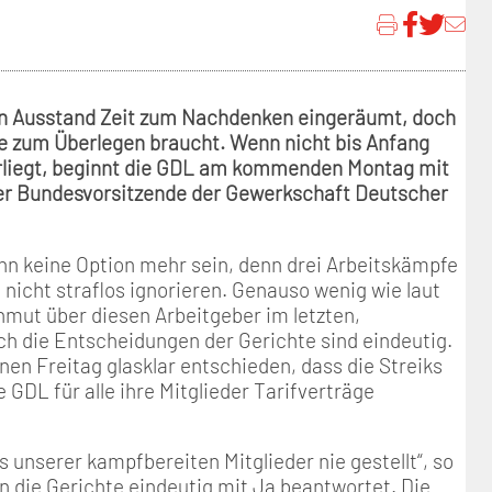
Positionen
Nord
Events & Termine
Arbeitskreis Seniorenpolitik
Schichtarbeit
Berufshaftpflicht
Mitgliedsbeiträge
Geschichte
Nord-Ost
GDL-Jugend Winter (Ski-Meist
Job-Ticket (DB AG)
Berufsrechtsschutz
en Ausstand Zeit zum Nachdenken eingeräumt, doch
Unsere Satzungen
Nordrhein-Westfalen
Satzung der GDL-Jugend
Grundsätzliche Fünf-Tage-Wo
Familien- und Wohnungsrech
ge zum Überlegen braucht. Wenn nicht bis Anfang
rliegt, beginnt die GDL am kommenden Montag mit
der Bundesvorsitzende der Gewerkschaft Deutscher
Süd-West
Erhöhung des Entgeltes - Meh
Freizeit- und Unfallversicher
Ratgeber & Downloads
ann keine Option mehr sein, denn drei Arbeitskämpfe
nicht straflos ignorieren. Genauso wenig wie laut
mut über diesen Arbeitgeber im letzten,
Technikbroschüren
ch die Entscheidungen der Gerichte sind eindeutig.
n Freitag glasklar entschieden, dass die Streiks
Versichertenberater
 GDL für alle ihre Mitglieder Tarifverträge
Werbemittel
s unserer kampfbereiten Mitglieder nie gestellt“, so
en die Gerichte eindeutig mit Ja beantwortet. Die