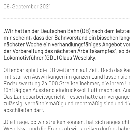
SENIOREN
09. September 2021
TARIF
„Wir hatten der Deutschen Bahn (DB) nach dem letzt
SERVICE
mir scheint, dass der Bahnvorstand ein bisschen lan
nächster Woche ein verhandlungsfähiges Angebot vo
MITGLIEDSCHAFT
der Vorbereitung des nächsten Arbeitskampfes“, so 
Lokomotivführer (GDL) Claus Weselsky.
PRESSE
Offenbar spielt die DB weiterhin auf Zeit. Doch das k
mit starken Auswirkungen im ganzen Land lassen sich 
Endauswertung 24 000 Streikteilnehmer, die ihrem Un
fünftägigen Ausstand eindrucksvoll Luft machten. Au
Das Landesarbeitsgericht Hessen hatte am vergangene
zulässig, verhältnismäßig und rechtmäßig sind und die
abschließen darf.
„Die Frage, ob wir streiken können, hat sich angesicht
Weselsky, „und die Frage, ob wir streiken dürfen, hab