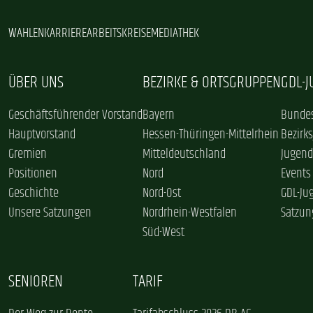
WAHLEN
KARRIERE
ARBEITSKREISE
MEDIATHEK
ÜBER UNS
BEZIRKE & ORTSGRUPPEN
GDL-
Geschäftsführender Vorstand
Bayern
Bundes
Hauptvorstand
Hessen-Thüringen-Mittelrhein
Bezirk
Gremien
Mitteldeutschland
Jugend
Positionen
Nord
Events
Geschichte
Nord-Ost
GDL-Ju
Unsere Satzungen
Nordrhein-Westfalen
Satzun
Süd-West
SENIOREN
TARIF