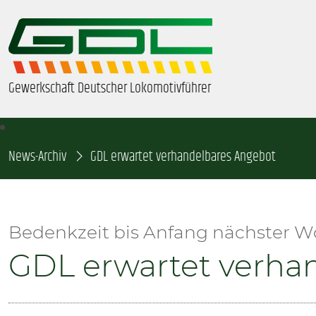
Gewerkschaft Deutscher Lokomotivführer
News-Archiv
ÜBER UNS
GDL erwartet verhandelbares Angebot
BEZIRKE & ORTSGRUPPEN
Bedenkzeit bis Anfang nächster 
GDL-JUGEND
GDL erwartet verha
BEAMTE