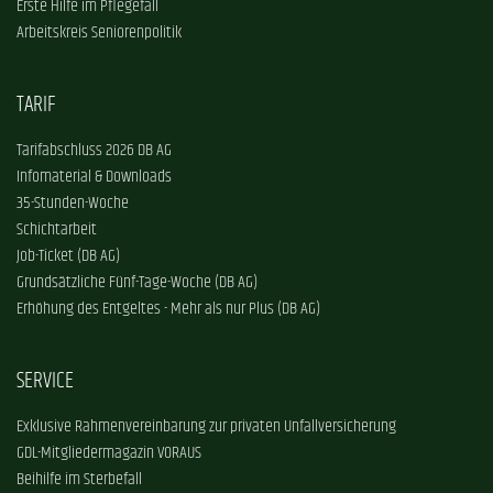
Erste Hilfe im Pflegefall
Arbeitskreis Seniorenpolitik
TARIF
Tarifabschluss 2026 DB AG
Infomaterial & Downloads
35-Stunden-Woche
Schichtarbeit
Job-Ticket (DB AG)
Grundsätzliche Fünf-Tage-Woche (DB AG)
Erhöhung des Entgeltes - Mehr als nur Plus (DB AG)
SERVICE
Exklusive Rahmenvereinbarung zur privaten Unfallversicherung
GDL-Mitgliedermagazin VORAUS
Beihilfe im Sterbefall