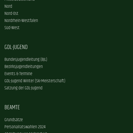
Nord
Nord-Ost
Nordrhein-Westfalen
Süd-West
GDL-JUGEND
Bundesjugendleitung (BJL)
Bezirksjugendleitungen
Events & Termine
GDL-Jugend Winter (Ski-Meisterschaft)
Satzung der GDL-Jugend
BEAMTE
Grundsätze
Personalratswahlen 2024