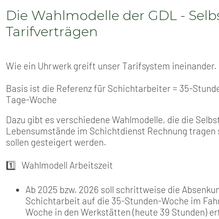
SENIOREN
Die Wahlmodelle der GDL - Sel
TARIF
Tarifverträgen
SERVICE
Wie ein Uhrwerk greift unser Tarifsystem ineinander.
MITGLIEDSCHAFT
Basis ist die Referenz für Schichtarbeiter = 35-Stund
Tage-Woche
PRESSE
Dazu gibt es verschiedene Wahlmodelle, die die Selb
Lebensumstände im Schichtdienst Rechnung tragen soll
sollen gesteigert werden.
1️⃣ Wahlmodell Arbeitszeit
Ab 2025 bzw. 2026 soll schrittweise die Absenku
Schichtarbeit auf die 35-Stunden-Woche im Fahr
Woche in den Werkstätten (heute 39 Stunden) er