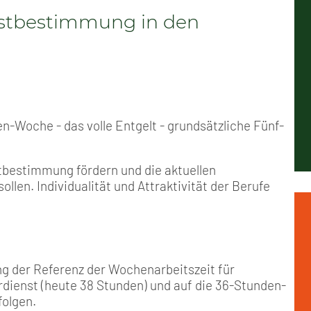
Positionen
Nord
Events & Termine
Arbeitskreis Seniorenpolitik
Schichtarbeit
Berufshaftpflicht
Mitgliedsbeiträge
bstbestimmung in den
Geschichte
Nord-Ost
GDL-Jugend Winter (Ski-Meist
Job-Ticket (DB AG)
Berufsrechtsschutz
Unsere Satzungen
Nordrhein-Westfalen
Satzung der GDL-Jugend
Grundsätzliche Fünf-Tage-Wo
Familien- und Wohnungsrech
Süd-West
Erhöhung des Entgeltes - Meh
Freizeit- und Unfallversicher
en-Woche - das volle Entgelt - grundsätzliche Fünf-
Ratgeber & Downloads
stbestimmung fördern und die aktuellen
en. Individualität und Attraktivität der Berufe
Technikbroschüren
Versichertenberater
ng der Referenz der Wochenarbeitszeit für
Werbemittel
dienst (heute 38 Stunden) und auf die 36-Stunden-
folgen.