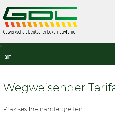
Gewerkschaft Deutscher Lokomotivführer
Tarif
ÜBER UNS
BEZIRKE & ORTSGRUPPEN
Wegweisender Tarif
GDL-JUGEND
BEAMTE
Präzises Ineinandergreifen