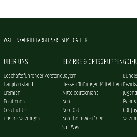
WAHLEN
KARRIERE
ARBEITSKREISE
MEDIATHEK
ÜBER UNS
BEZIRKE & ORTSGRUPPEN
GDL-
Geschäftsführender Vorstand
Bayern
Bundes
Hauptvorstand
Hessen-Thüringen-Mittelrhein
Bezirk
Gremien
Mitteldeutschland
Jugend
Positionen
Nord
Events
Geschichte
Nord-Ost
GDL-Ju
Unsere Satzungen
Nordrhein-Westfalen
Satzun
Süd-West