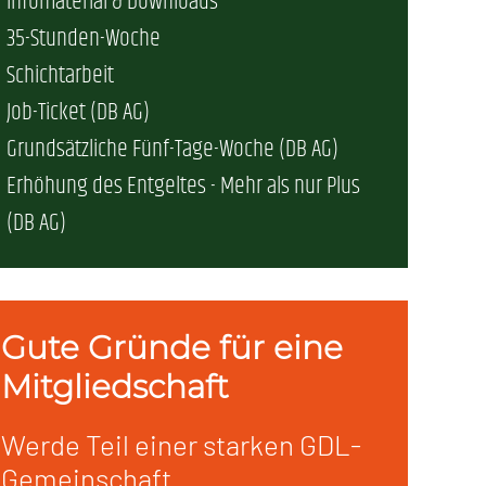
Infomaterial & Downloads
35-Stunden-Woche
erschaft)
Schichtarbeit
Job-Ticket (DB AG)
che (DB AG)
tsschutz
Grundsätzliche Fünf-Tage-Woche (DB AG)
Erhöhung des Entgeltes - Mehr als nur Plus
r als nur Plus (DB AG)
ung
(DB AG)
Gute Gründe für eine
Mitgliedschaft
Werde Teil einer starken GDL-
Gemeinschaft