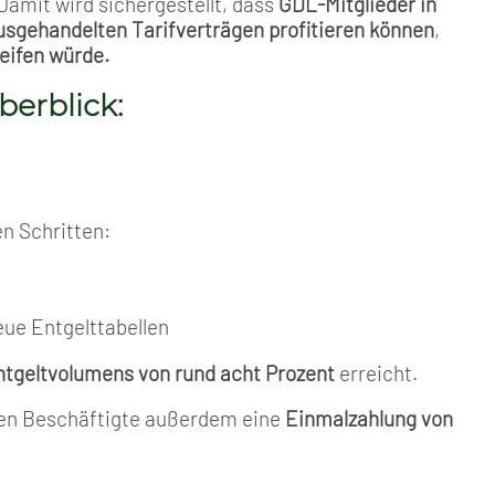
Damit wird sichergestellt, dass
GDL-Mitglieder in
usgehandelten Tarifverträgen profitieren können
,
eifen würde.
berblick:
n Schritten:
eue Entgelttabellen
tgeltvolumens von rund acht Prozent
erreicht.
lten Beschäftigte außerdem eine
Einmalzahlung von