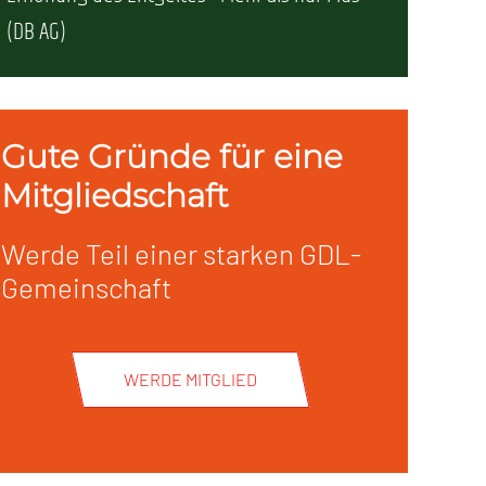
(DB AG)
Gute Gründe für eine
Mitgliedschaft
Werde Teil einer starken GDL-
Gemeinschaft
WERDE MITGLIED