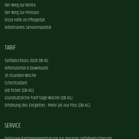
Der Weg zur Rente
Der Weg zur Pension
Erste Hilfe im Pflegefall
Arbeitskreis Seniorenpolitik
TARIF
Tarifabschluss 2026 DB AG
Infomaterial & Downloads
35-Stunden-Woche
Schichtarbeit
Job-Ticket (DB AG)
Grundsätzliche Fünf-Tage-Woche (DB AG)
Erhöhung des Entgeltes - Mehr als nur Plus (DB AG)
SERVICE
Exklusive Rahmenvereinbarung zur privaten Unfallversicherung