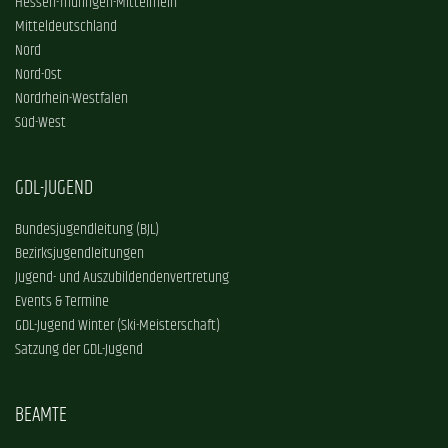
Hessen-Thüringen-Mittelrhein
Mitteldeutschland
Nord
Nord-Ost
Nordrhein-Westfalen
Süd-West
GDL-JUGEND
Bundesjugendleitung (BJL)
Bezirksjugendleitungen
Jugend- und Auszubildendenvertretung
Events & Termine
GDL-Jugend Winter (Ski-Meisterschaft)
Satzung der GDL-Jugend
BEAMTE