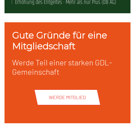
Erhöhung des Entgeltes - Mehr als nur Plus (DB AG)
Gute Gründe für eine
Mitgliedschaft
Werde Teil einer starken GDL-
Gemeinschaft
WERDE MITGLIED