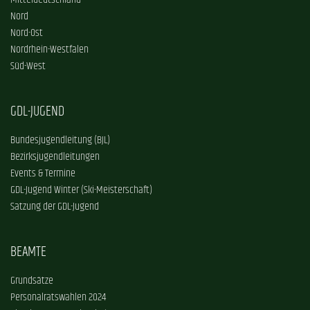
Mitteldeutschland
Nord
Nord-Ost
Nordrhein-Westfalen
Süd-West
GDL-JUGEND
Bundesjugendleitung (BJL)
Bezirksjugendleitungen
Events & Termine
GDL-Jugend Winter (Ski-Meisterschaft)
Satzung der GDL-Jugend
BEAMTE
Grundsätze
Personalratswahlen 2024