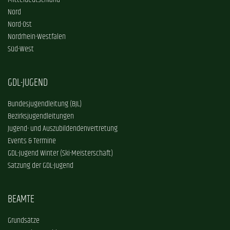
Mitteldeutschland
Nord
Nord-Ost
Nordrhein-Westfalen
Süd-West
GDL-JUGEND
Bundesjugendleitung (BJL)
Bezirksjugendleitungen
Jugend- und Auszubildendenvertretung
Events & Termine
GDL-Jugend Winter (Ski-Meisterschaft)
Satzung der GDL-Jugend
BEAMTE
Grundsätze