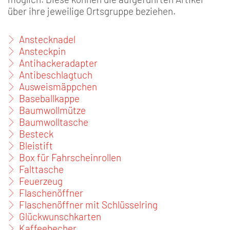
über ihre jeweilige Ortsgruppe beziehen.
Anstecknadel
Ansteckpin
Antihackeradapter
Antibeschlagtuch
Ausweismäppchen
Baseballkappe
Baumwollmütze
Baumwolltasche
Besteck
Bleistift
Box für Fahrscheinrollen
Falttasche
Feuerzeug
Flaschenöffner
Flaschenöffner mit Schlüsselring
Glückwunschkarten
Kaffeebecher