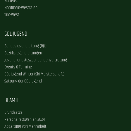
Nord-Ost
Nordrhein-Westfalen
Süd-West
GDL-JUGEND
Bundesjugendleitung (BJL)
Bezirksjugendleitungen
Jugend- und Auszubildendenvertretung
Events & Termine
GDL-Jugend Winter (Ski-Meisterschaft)
Satzung der GDL-Jugend
BEAMTE
Grundsätze
Personalratswahlen 2024
Abgeltung von Mehrarbeit