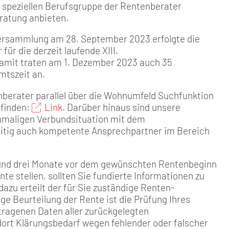
r speziellen Berufsgruppe der Rentenberater
ratung anbieten.
versammlung am 28. September 2023 erfolgte die
ür die derzeit laufende XIII.
Damit traten am 1. Dezember 2023 auch 35
mtszeit an.
nberater parallel über die Wohnumfeld Suchfunktion
 finden:
Link
. Darüber hinaus sind unsere
inmaligen Verbundsituation mit dem
tig auch kompetente Ansprechpartner im Bereich
hs und drei Monate vor dem gewünschten Rentenbeginn
te stellen, sollten Sie fundierte Informationen zu
azu erteilt der für Sie zuständige Renten­
e Beurteilung der Rente ist die Prüfung Ihres
tra­genen Daten aller zurückge­legten
ort Klärungsbedarf we­gen fehlender oder falscher