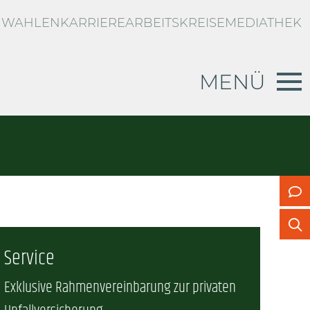
WAHLEN
KARRIERE
ARBEITSKREISE
MEDIATHEK
MENÜ
RBLICK
d
g zur privaten Unfallversicherung
n
US
Service
Exklusive Rahmenvereinbarung zur privaten