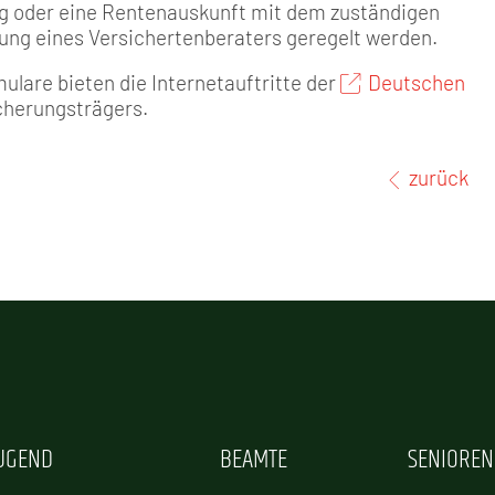
g oder eine Rentenauskunft mit dem zuständigen
ung eines Versichertenbera­ters geregelt werden.
ulare bieten die Internetauftritte der
Deutschen
cherungsträgers.
zurück
JUGEND
BEAMTE
SENIOREN