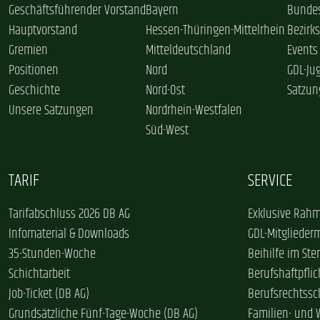
Geschäftsführender Vorstand
Bayern
Bundes
Hauptvorstand
Hessen-Thüringen-Mittelrhein
Bezirk
Gremien
Mitteldeutschland
Events
Positionen
Nord
GDL-Ju
Geschichte
Nord-Ost
Satzun
Unsere Satzungen
Nordrhein-Westfalen
Süd-West
TARIF
SERVICE
Tarifabschluss 2026 DB AG
Exklusive Rahm
Infomaterial & Downloads
GDL-Mitglieder
35-Stunden-Woche
Beihilfe im Ster
Schichtarbeit
Berufshaftpflic
Job-Ticket (DB AG)
Berufsrechtssc
Grundsätzliche Fünf-Tage-Woche (DB AG)
Familien- und