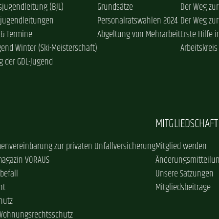
jugendleitung (BJL)
Grundsätze
Der Weg zur
sjugendleitungen
Personalratswahlen 2024
Der Weg zur
 & Termine
Abgeltung von Mehrarbeit
Erste Hilfe 
gend Winter (Ski-Meisterschaft)
Arbeitskreis
g der GDL-Jugend
MITGLIEDSCHAFT
envereinbarung zur privaten Unfallversicherung
Mitglied werden
magazin VORAUS
Änderungsmitteilu
befall
Unsere Satzungen
ht
Mitgliedsbeiträge
hutz
 Wohnungsrechtsschutz