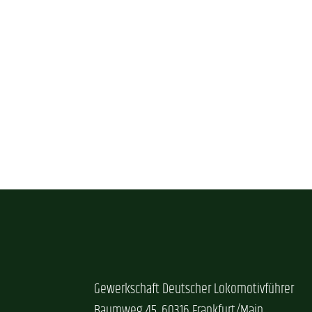
Gewerkschaft Deutscher Lokomotivführer
Baumweg 45, 60316 Frankfurt/Main