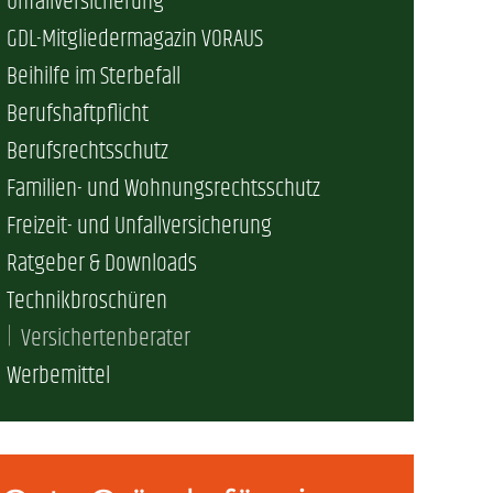
Unfallversicherung
erschaft)
GDL-Mitgliedermagazin VORAUS
Beihilfe im Sterbefall
Berufshaftpflicht
che (DB AG)
tsschutz
Berufsrechtsschutz
Familien- und Wohnungsrechtsschutz
r als nur Plus (DB AG)
ung
Freizeit- und Unfallversicherung
Ratgeber & Downloads
Technikbroschüren
Versichertenberater
Werbemittel