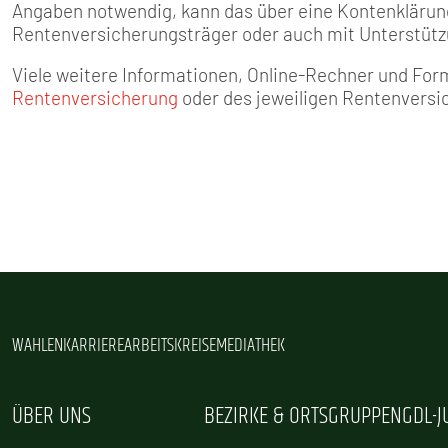
Angaben notwendig, kann das über eine Kontenklärun
Rentenversicherungsträ­ger oder auch mit Unterstüt­z
Viele weitere Informationen, Online-Rechner und Form
Rentenversicherung
oder des jeweiligen Rentenversi
WAHLEN
KARRIERE
ARBEITSKREISE
MEDIATHEK
ÜBER UNS
BEZIRKE & ORTSGRUPPEN
GDL-