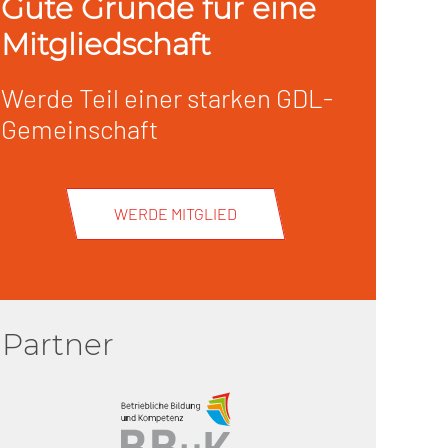
Gute Gründe für eine
Mitgliedschaft
Werde Teil einer starken GDL-
Gemeinschaft
WERDE MITGLIED
Partner