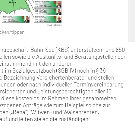
icken/tippen
Knappschaft-Bahn-See (KBS) unterstützen rund 850
ellen sowie die Auskunfts- und Beratungsstellen der
reinstimmend mit den anderen
 im Sozialgesetzbuch (SGB IV) noch in § 39
ie Bezeichnung Versichertenberater und stellen
unden oder nach individueller Terminvereinbarung
ersicherten und Leistungsberechtigten aller 16
n diese kostenlos im Rahmen ihrer gesammelten
zogenen Anträge wie zum Beispiel solche zur
en („Reha“), Witwen- und Waisenrenten,
f und leiten sie an die zuständigen