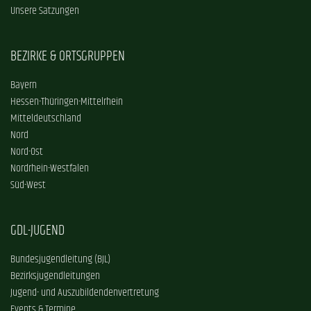
Unsere Satzungen
BEZIRKE & ORTSGRUPPEN
Bayern
Hessen-Thüringen-Mittelrhein
Mitteldeutschland
Nord
Nord-Ost
Nordrhein-Westfalen
Süd-West
GDL-JUGEND
Bundesjugendleitung (BJL)
Bezirksjugendleitungen
Jugend- und Auszubildendenvertretung
Events & Termine