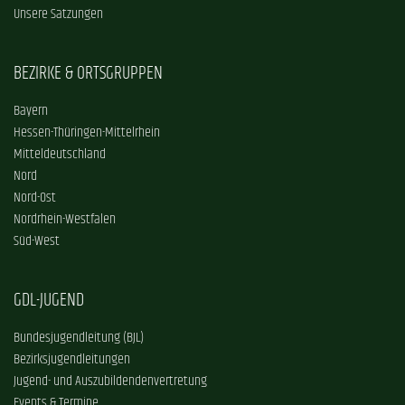
Unsere Satzungen
BEZIRKE & ORTSGRUPPEN
Bayern
Hessen-Thüringen-Mittelrhein
Mitteldeutschland
Nord
Nord-Ost
Nordrhein-Westfalen
Süd-West
GDL-JUGEND
Bundesjugendleitung (BJL)
Bezirksjugendleitungen
Jugend- und Auszubildendenvertretung
Events & Termine