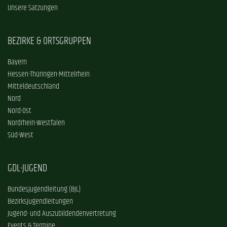
Unsere Satzungen
BEZIRKE & ORTSGRUPPEN
Bayern
Hessen-Thüringen-Mittelrhein
Mitteldeutschland
Nord
Nord-Ost
Nordrhein-Westfalen
Süd-West
GDL-JUGEND
Bundesjugendleitung (BJL)
Bezirksjugendleitungen
Jugend- und Auszubildendenvertretung
Events & Termine