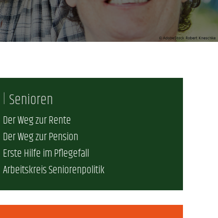
erschaft)
che (DB AG)
tsschutz
r als nur Plus (DB AG)
ung
Senioren
Der Weg zur Rente
Der Weg zur Pension
Erste Hilfe im Pflegefall
Arbeitskreis Seniorenpolitik