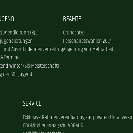
JUGEND
BEAMTE
jugendleitung (BJL)
Grundsätze
sjugendleitungen
Personalratswahlen 2024
- und Auszubildendenvertretung
Abgeltung von Mehrarbeit
 & Termine
gend Winter (Ski-Meisterschaft)
g der GDL-Jugend
SERVICE
Exklusive Rahmenvereinbarung zur privaten Unfallversi
GDL-Mitgliedermagazin VORAUS