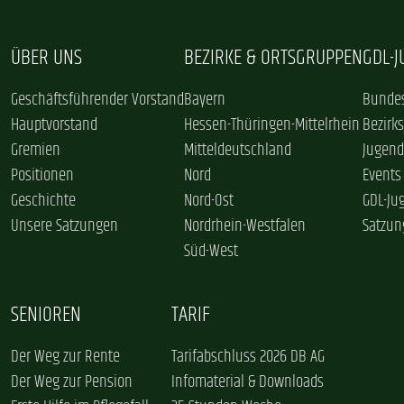
ÜBER UNS
BEZIRKE & ORTSGRUPPEN
GDL-
Geschäftsführender Vorstand
Bayern
Bundes
Hauptvorstand
Hessen-Thüringen-Mittelrhein
Bezirk
Gremien
Mitteldeutschland
Jugend
Positionen
Nord
Events
Geschichte
Nord-Ost
GDL-Ju
Unsere Satzungen
Nordrhein-Westfalen
Satzun
Süd-West
SENIOREN
TARIF
Der Weg zur Rente
Tarifabschluss 2026 DB AG
Der Weg zur Pension
Infomaterial & Downloads