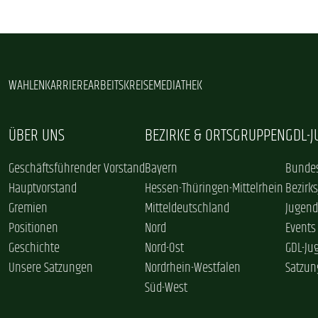
WAHLEN
KARRIERE
ARBEITSKREISE
MEDIATHEK
ÜBER UNS
BEZIRKE & ORTSGRUPPEN
GDL-
Geschäftsführender Vorstand
Bayern
Bundes
Hauptvorstand
Hessen-Thüringen-Mittelrhein
Bezirk
Gremien
Mitteldeutschland
Jugend
Positionen
Nord
Events
Geschichte
Nord-Ost
GDL-Ju
Unsere Satzungen
Nordrhein-Westfalen
Satzun
Süd-West