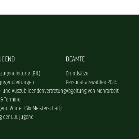
JUGEND
BEAMTE
jugendleitung (BJL)
Grundsätze
sjugendleitungen
Personalratswahlen 2024
- und Auszubildendenvertretung
Abgeltung von Mehrarbeit
 & Termine
gend Winter (Ski-Meisterschaft)
g der GDL-Jugend