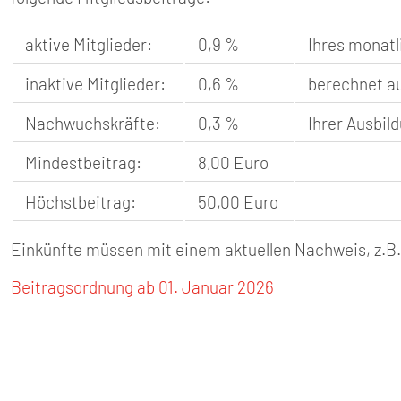
SENIOREN
aktive Mitglieder:
0,9 %
Ihres monatl
TARIF
inaktive Mitglieder:
0,6 %
berechnet au
SERVICE
Nachwuchskräfte:
0,3 %
Ihrer Ausbil
MITGLIEDSCHAFT
Mindestbeitrag:
8,00 Euro
Höchstbeitrag:
50,00 Euro
PRESSE
Einkünfte müssen mit einem aktuellen Nachweis, z.
Beitragsordnung ab 01. Januar 2026