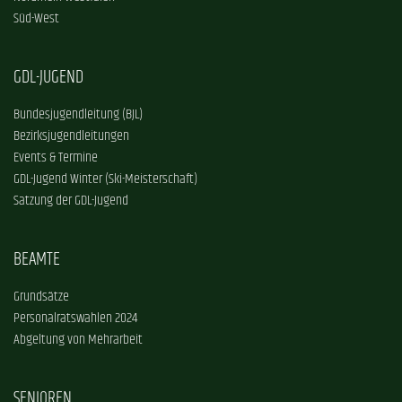
Süd-West
GDL-JUGEND
Bundesjugendleitung (BJL)
Bezirksjugendleitungen
Events & Termine
GDL-Jugend Winter (Ski-Meisterschaft)
Satzung der GDL-Jugend
BEAMTE
Grundsätze
Personalratswahlen 2024
Abgeltung von Mehrarbeit
SENIOREN