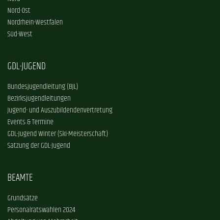
Nord-Ost
Nordrhein-Westfalen
Süd-West
GDL-JUGEND
Bundesjugendleitung (BJL)
Bezirksjugendleitungen
Jugend- und Auszubildendenvertretung
Events & Termine
GDL-Jugend Winter (Ski-Meisterschaft)
Satzung der GDL-Jugend
BEAMTE
Grundsätze
Personalratswahlen 2024