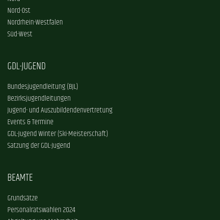
Nord-Ost
Nordrhein-Westfalen
Süd-West
GDL-JUGEND
Bundesjugendleitung (BJL)
Bezirksjugendleitungen
Jugend- und Auszubildendenvertretung
Events & Termine
GDL-Jugend Winter (Ski-Meisterschaft)
Satzung der GDL-Jugend
BEAMTE
Grundsätze
Personalratswahlen 2024