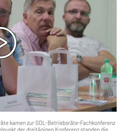
räte kamen zur GDL-Betriebsräte-Fachkonferenz
lpunkt der dreitägigen Konferenz standen die