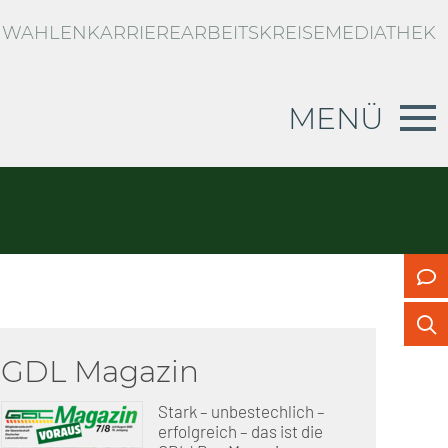
WAHLEN
KARRIERE
ARBEITSKREISE
MEDIATHEK
MENÜ
RBLICK
d
g zur privaten Unfallversicherung
n
US
GDL Magazin
Stark – unbestechlich –
erfolgreich – das ist die