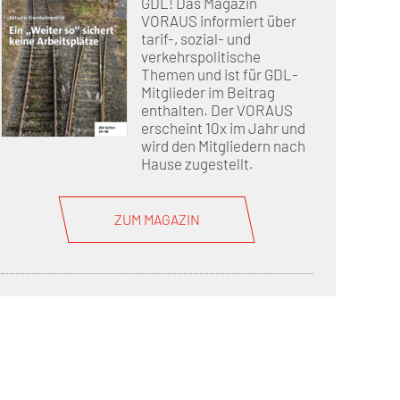
erschaft)
GDL! Das Magazin
VORAUS informiert über
tarif-, sozial- und
verkehrspolitische
Themen und ist für GDL-
Mitglieder im Beitrag
che (DB AG)
tsschutz
enthalten. Der VORAUS
erscheint 10x im Jahr und
wird den Mitgliedern nach
r als nur Plus (DB AG)
ung
Hause zugestellt.
ZUM MAGAZIN