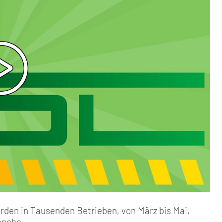
rden in Tausenden Betrieben, von März bis Mai,
anche.