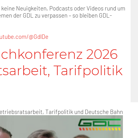
Positionen
Nord
GDL-Jugend Winter (Ski-Meist
Arbeitskreis Seniorenpolitik
Schichtarbeit
Berufshaftpflicht
Mitgliedsbeiträge
m keine Neuigkeiten, Podcasts oder Videos rund um
men der GDL zu verpassen – so bleiben GDL-
Geschichte
Nord-Ost
Satzung der GDL-Jugend
Job-Ticket (DB AG)
Berufsrechtsschutz
Unsere Satzungen
Nordrhein-Westfalen
Grundsätzliche Fünf-Tage-Wo
Familien- und Wohnungsrech
outube.com/@GdlDe
achkonferenz 2026
Süd-West
Erhöhung des Entgeltes - Meh
Freizeit- und Unfallversicher
sarbeit, Tarifpolitik
Ratgeber & Downloads
Technikbroschüren
Versichertenberater
triebsratsarbeit, Tarifpolitik und Deutsche Bahn
Werbemittel