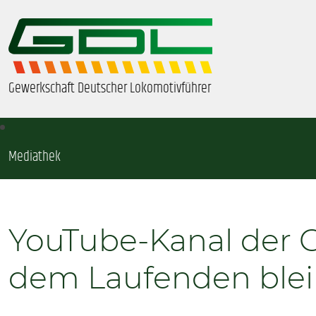
Gewerkschaft Deutscher Lokomotivführer
Mediathek
ÜBER UNS
BEZIRKE & ORTSGRUPPEN
YouTube-Kanal der 
GDL-JUGEND
dem Laufenden blei
BEAMTE