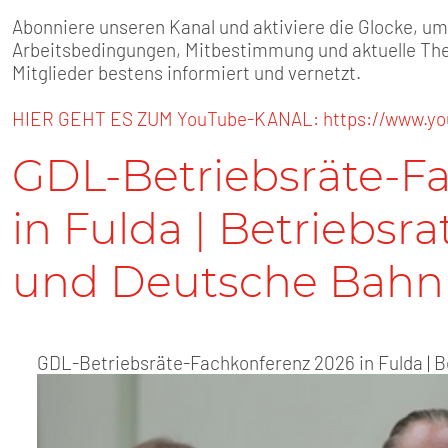
SENIOREN
Abonniere unseren Kanal und aktiviere die Glocke, u
Arbeitsbedingungen, Mitbestimmung und aktuelle The
TARIF
Mitglieder bestens informiert und vernetzt.
SERVICE
HIER GEHT ES ZUM YouTube-KANAL: https://www.y
GDL-Betriebsräte-F
MITGLIEDSCHAFT
in Fulda | Betriebsrat
PRESSE
und Deutsche Bahn
GDL-Betriebsräte-Fachkonferenz 2026 in Fulda | Be