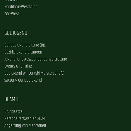
Nord-Ost
Nordrhein-Westfalen
Süd-West
GDL-JUGEND
Bundesjugendleitung (BJL)
Bezirksjugendleitungen
Jugend- und Auszubildendenvertretung
Events & Termine
GDL-Jugend Winter (Ski-Meisterschaft)
Satzung der GDL-Jugend
BEAMTE
Grundsätze
Personalratswahlen 2024
Abgeltung von Mehrarbeit