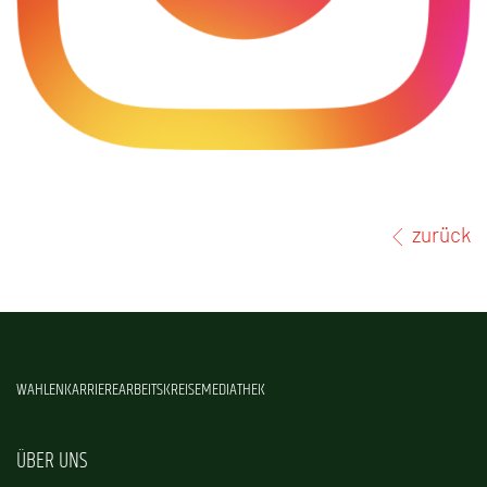
zurück
WAHLEN
KARRIERE
ARBEITSKREISE
MEDIATHEK
ÜBER UNS