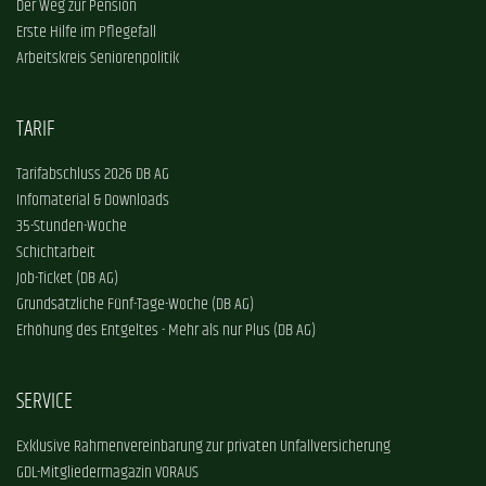
Der Weg zur Pension
Erste Hilfe im Pflegefall
Arbeitskreis Seniorenpolitik
TARIF
Tarifabschluss 2026 DB AG
Infomaterial & Downloads
35-Stunden-Woche
Schichtarbeit
Job-Ticket (DB AG)
Grundsätzliche Fünf-Tage-Woche (DB AG)
Erhöhung des Entgeltes - Mehr als nur Plus (DB AG)
SERVICE
Exklusive Rahmenvereinbarung zur privaten Unfallversicherung
GDL-Mitgliedermagazin VORAUS